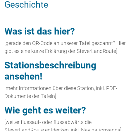
Wie geht es weiter?
[weiter flussauf- oder flussabwärts die
SteverLandRoute entdecken, inkl. Navigationsapps]
Alle Stationen der
SteverLandRoute ansehen!
[für den Überblick]
Was ist das hier?
Diese Station ist Teil des familienfreundlichen
Radweges
SteverLandRoute
. Die SteverLandRoute
lässt von der Quelle bis zur Mündung des kleinen
Flusses Stever Spannendes in Natur und Landschaft
entdecken. Ihre Stationen bestehen aus