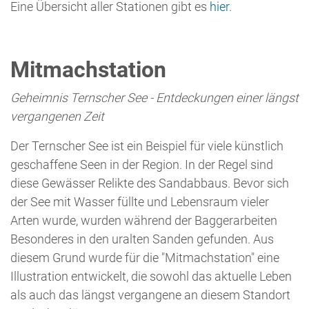
diesem Grund wurde für die "Mitmachstation" eine
Illustration entwickelt, die sowohl das aktuelle Leben
als auch das längst vergangene an diesem Standort
entdecken lässt.
Gehe mit unserer "Lichtkreistafel" auf
Entdeckungsreise im und am Ternscher See und
erforsche, wer darin lebt und welche Geheimnisse
sich unter dem Grund des Sees verbergen.
... nach oben
Infotafel
Die Infotafel beschreibt den Ternscher See, der in
Selm östlich der Stever liegt. Als Baggersee brachte er
bei seiner Entstehung "Zeugen der Eiszeit" hervor, die