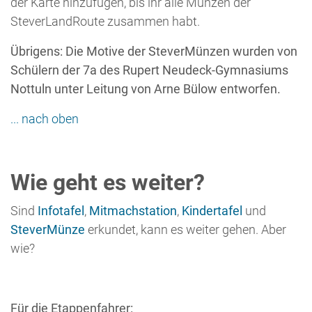
Für die Etappenfahrer:
Von hier geht es weiter über die SteverLandroute zur
nächsten Station
dieser Etappe. Die Station
Unterführung - Wo sich zwei Gewässer kreuzen
befindet sich von hier aus in etwa 2 km Entfernung
flussabwärts, kurz bevor die Stever unter dem Kanal
hindurchgeführt wird. Das Wegstück zwischen dem
westlich der Stever gelegenen Weg und dem See, der
zuvor über die Stever führte, muss ein zweites Mal
zurückgelegt werden.
Für die (spontanen) Entdecker: