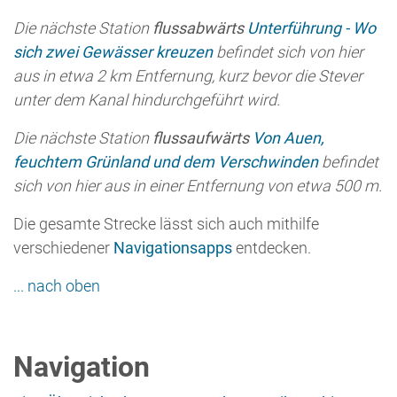
Navigation
Eine Übersicht der SteverLandRoute gibt es hier.
Sowohl die gesamte Streckentour der
SteverLandRoute als auch die Etappen sind in der
Navigations-App
komoot
als Routenvorschlag
hinterlegt und können als GPX-Format zur
Weiterverwendung für GPS-gestützte
Navigationsgeräte heruntergeladen werden.
Eine
Übersicht aller Etappen gibt es hier.
Darüberhinaus ist die Streckentour ebenso in der
Navigationsapp
Outdooractive
hinterlegt.
Und auch bei
Erlebnis Naturerbe
ist die
SteverLandRoute im GPX-Format (ohne Konto!)