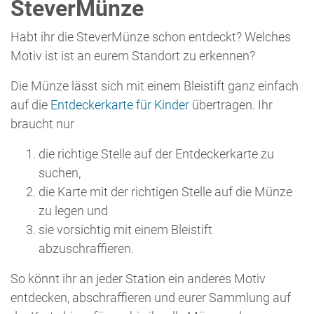
So könnt ihr an jeder Station ein anderes Motiv
entdecken, abschraffieren und eurer Sammlung auf
der Karte hinzufügen, bis ihr alle Münzen der
SteverLandRoute zusammen habt.
Übrigens: Die Motive der SteverMünzen wurden von
Schülern der 7a des Rupert Neudeck-Gymnasiums
Nottuln unter Leitung von Arne Bülow entworfen.
... nach oben
Wie geht es weiter?
Sind
Infotafel
,
Mitmachstation
,
Kindertafel
und
SteverMünze
erkundet, kann es weiter gehen. Aber
wie?