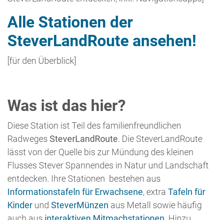
Informationstafeln für Erwachsene
, extra
Tafeln für
Kinder
und
SteverMünzen
aus Metall sowie häufig
auch aus
interaktiven Mitmachstationen
. Hinzu
kommen eine
Entdeckerkarte für Kinder
sowie ein
Begleitbuch
.
nach oben...
Dieser Standort
Die Station
Junger See - tausende Jahre Geschichte
ist Teil unserer dritten beschriebenen Etappe
Lüdinghausen bis Olfen
. Tafel und Mitmachstation
befinden sich am Parkplatz direkt am Seepark
Ternsche. Die gesamte Anlage lädt zum Verweilen ein
und bietet besondes im Sommer eine willkommene