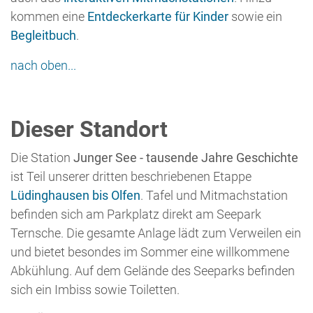
Abkühlung. Auf dem Gelände des Seeparks befinden
sich ein Imbiss sowie Toiletten.
Eine Übersicht aller Stationen gibt es
hier
.
Mitmachstation
Geheimnis Ternscher See - Entdeckungen einer längst
vergangenen Zeit
Der Ternscher See ist ein Beispiel für viele künstlich
geschaffene Seen in der Region. In der Regel sind
diese Gewässer Relikte des Sandabbaus. Bevor sich
der See mit Wasser füllte und Lebensraum vieler
Arten wurde, wurden während der Baggerarbeiten
Besonderes in den uralten Sanden gefunden. Aus