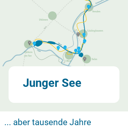
...
aber tausende Jahre
Geschichte
Was ist das hier?
[gerade den QR-Code an unserer Tafel gescannt? Hier
gibt es eine kurze Erklärung der SteverLandRoute]
Stationsbeschreibung
ansehen!
[mehr Informationen über diese Station, inkl. PDF-
Dokumente der Tafeln]