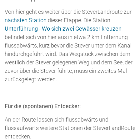
An der Route lassen sich flussabwärts und
flussaufwärts weitere Stationen der SteverLandRoute
entdecken.
Die nächste Station
flussabwärts
Unterführung - Wo
sich zwei Gewässer kreuzen
befindet sich von hier
aus in etwa 2 km Entfernung, kurz bevor die Stever
unter dem Kanal hindurchgeführt wird.
Die nächste Station
flussaufwärts
Von Auen,
feuchtem Grünland und dem Verschwinden
befindet
sich von hier aus in einer Entfernung von etwa 500 m.
Die gesamte Strecke lässt sich auch mithilfe
verschiedener
Navigationsapps
entdecken.
... nach oben