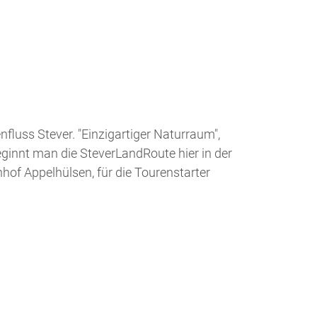
luss Stever. "Einzigartiger Naturraum",
eginnt man die SteverLandRoute hier in der
hhof Appelhülsen, für die Tourenstarter
Entdeckerkarte für Kinder. Liest man den
ür die Rätselfrage auf der Entdeckerkarte