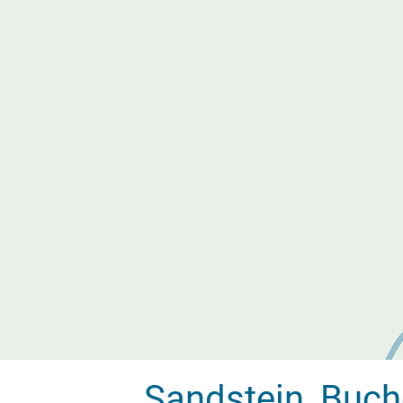
...
Sandstein, Buch
Was ist das hier?
[gerade den QR-Code an unserer Tafel gesc