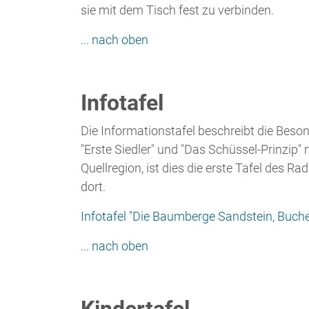
Die Informationstafel beschreibt die Bes
"Erste Siedler" und "Das Schüssel-Prinzip
Quellregion, ist dies die erste Tafel des 
dort.
Infotafel "Die Baumberge Sandstein, Buch
... nach oben
Kindertafel
Die Kindertafel erklärt kurz den thematisch
Text aufmerksam und versucht sich an der M
für Kinder.
Kindertafel "Ausgrabungskiste" [JPG]
... nach oben