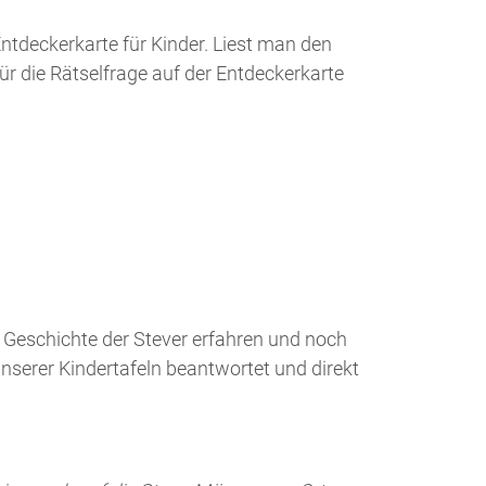
 Geschichte der Stever erfahren und noch
serer Kindertafeln beantwortet und direkt
eise auch auf die SteverMünzen vor Ort
eren Blättern zusammengeklebt werden.