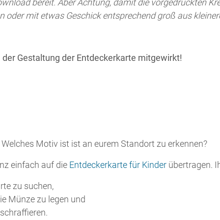
 Welches Motiv ist ist an eurem Standort zu erkennen?
anz einfach auf die
Entdeckerkarte für Kinder
übertragen. I
arte zu suchen,
 die Münze zu legen und
schraffieren.
 Motiv entdecken, abschraffieren und eurer Sammlung auf d
wurden von Schülern der 7a des Rupert Neudeck-Gymnasi