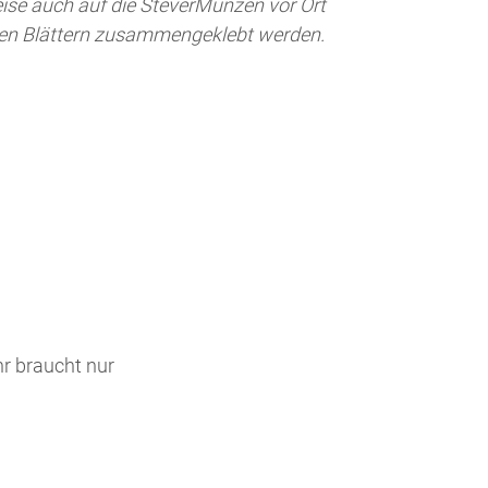
hr braucht nur
er Karte hinzufügen, bis ihr alle Münzen
ums Nottuln unter Leitung von Arne