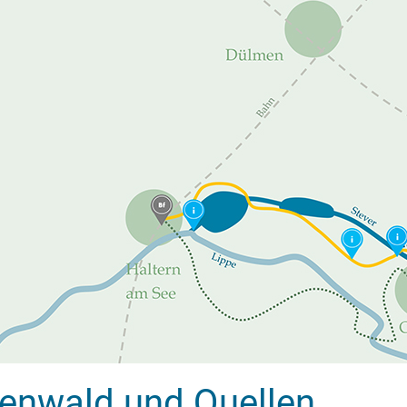
enwald und Quellen
annt? Hier gibt es eine kurze Erklärung der SteverLandRo