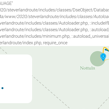
GUAGE"
020/steverlandroute/includes/classes/DseObject/Datab
/www/2020/steverlandroute/includes/classes/Autoloa
landroute/includes/classes/Autoloader.php, ::includeIf
rlandroute/includes/classes/Autoloader.php, ::autoload
.
erlandroute/includes/minimum.php, ::autoload_universa
landroute/index.php, require_once