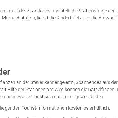
der
Pflanzen an der Stever kennengelernt, Spannendes aus der
it Hilfe der Stationen am Weg können die Rätselfragen un
agen beantwortet, lässt sich das Lösungswort bilden.
nliegenden Tourist-Informationen kostenlos erhältlich.
Download bereit. Aber Achtung, damit die vorgedruckten Kr
rden oder mit etwas Geschick entsprechend groß aus klein
 der Gestaltung der Entdeckerkarte mitgewirkt!