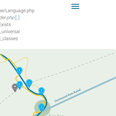
ase/Language.php
der.php
[..]
Exists
_universal
l_classes