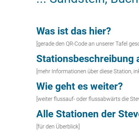
Stationsbeschreibung 
[mehr Informationen über diese Station, i
Wie geht es weiter?
[weiter flussauf- oder flussabwärts die S
Alle Stationen der St
[für den Überblick]
Was ist das hier?
Diese Station ist Teil des familienfreund
kleinen Flusses Stever Spannendes in Nat
extra
Tafeln für Kinder
und
SteverMünzen
Entdeckerkarte für Kinder
sowie ein
Begle