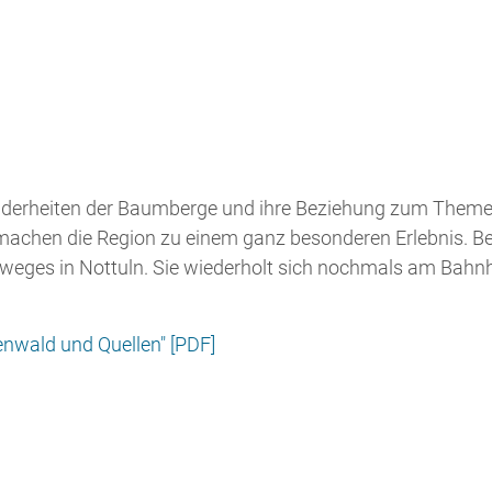
onderheiten der Baumberge und ihre Beziehung zum Themenf
" machen die Region zu einem ganz besonderen Erlebnis. B
Radweges in Nottuln. Sie wiederholt sich nochmals am Bahn
enwald und Quellen" [PDF]
en Inhalt des Standortes und stellt die Stationsfrage der 
itmachstation, liefert die Kindertafel auch die Antwort f