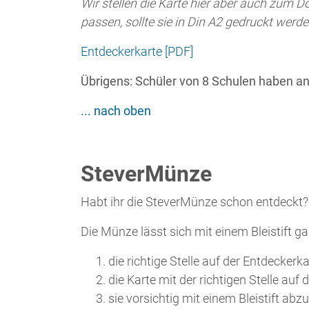
SteverMünze
Habt ihr die SteverMünze schon entdeckt?
Die Münze lässt sich mit einem Bleistift g
die richtige Stelle auf der Entdeckerk
die Karte mit der richtigen Stelle auf
sie vorsichtig mit einem Bleistift abzu
So könnt ihr an jeder Station ein anderes
der SteverLandRoute zusammen habt.
Übrigens: Die Motive der SteverMünzen 
Bülow entworfen.
... nach oben