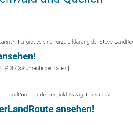
ansehen!
nkl. PDF-Dokumente der Tafeln]
teverLandRoute entdecken, inkl. Navigationsapps]
everLandRoute ansehen!
lichen Radweges
SteverLandRoute
. Die SteverLandRoute lä
ur und Landschaft entdecken. Ihre Stationen bestehen a
aus Metall sowie häufig auch aus
interaktiven Mitmachs
itbuch
.